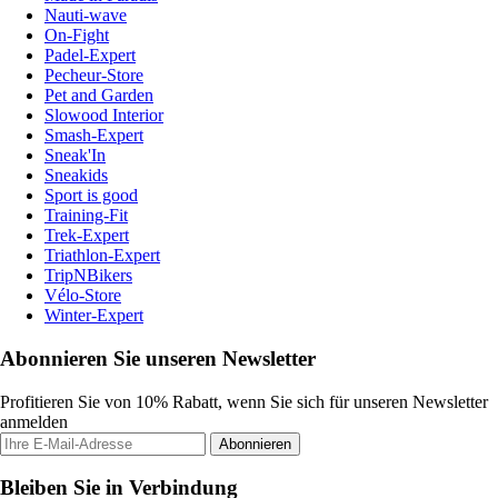
Nauti-wave
On-Fight
Padel-Expert
Pecheur-Store
Pet and Garden
Slowood Interior
Smash-Expert
Sneak'In
Sneakids
Sport is good
Training-Fit
Trek-Expert
Triathlon-Expert
TripNBikers
Vélo-Store
Winter-Expert
Abonnieren Sie unseren Newsletter
Profitieren Sie von 10% Rabatt, wenn Sie sich für unseren Newsletter
anmelden
Abonnieren
Bleiben Sie in Verbindung