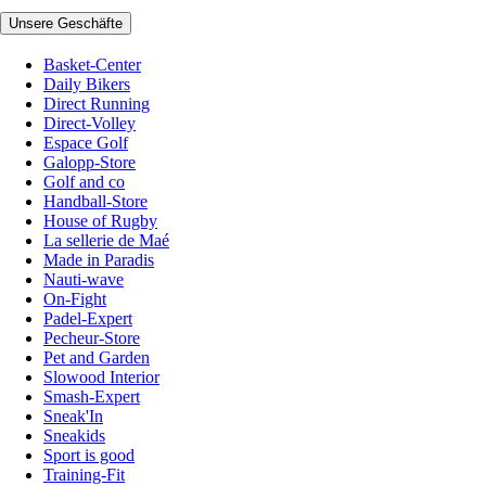
Unsere Geschäfte
Basket-Center
Daily Bikers
Direct Running
Direct-Volley
Espace Golf
Galopp-Store
Golf and co
Handball-Store
House of Rugby
La sellerie de Maé
Made in Paradis
Nauti-wave
On-Fight
Padel-Expert
Pecheur-Store
Pet and Garden
Slowood Interior
Smash-Expert
Sneak'In
Sneakids
Sport is good
Training-Fit