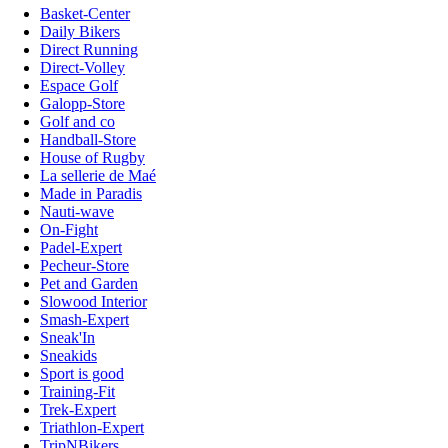
Basket-Center
Daily Bikers
Direct Running
Direct-Volley
Espace Golf
Galopp-Store
Golf and co
Handball-Store
House of Rugby
La sellerie de Maé
Made in Paradis
Nauti-wave
On-Fight
Padel-Expert
Pecheur-Store
Pet and Garden
Slowood Interior
Smash-Expert
Sneak'In
Sneakids
Sport is good
Training-Fit
Trek-Expert
Triathlon-Expert
TripNBikers