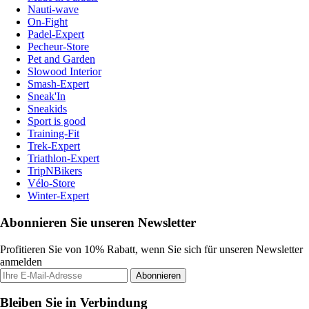
Nauti-wave
On-Fight
Padel-Expert
Pecheur-Store
Pet and Garden
Slowood Interior
Smash-Expert
Sneak'In
Sneakids
Sport is good
Training-Fit
Trek-Expert
Triathlon-Expert
TripNBikers
Vélo-Store
Winter-Expert
Abonnieren Sie unseren Newsletter
Profitieren Sie von 10% Rabatt, wenn Sie sich für unseren Newsletter
anmelden
Abonnieren
Bleiben Sie in Verbindung