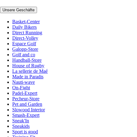
Unsere Geschäfte
Basket-Center
Daily Bikers
Direct Running
Direct-Volley
Espace Golf
Galopp-Store
Golf and co
Handball-Store
House of Rugby
La sellerie de Maé
Made in Paradis
Nauti-wave
On-Fight
Padel-Expert
Pecheur-Store
Pet and Garden
Slowood Interior
Smash-Expert
Sneak'In
Sneakids
Sport is good