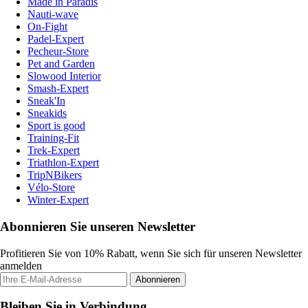
Made in Paradis
Nauti-wave
On-Fight
Padel-Expert
Pecheur-Store
Pet and Garden
Slowood Interior
Smash-Expert
Sneak'In
Sneakids
Sport is good
Training-Fit
Trek-Expert
Triathlon-Expert
TripNBikers
Vélo-Store
Winter-Expert
Abonnieren Sie unseren Newsletter
Profitieren Sie von 10% Rabatt, wenn Sie sich für unseren Newsletter
anmelden
Abonnieren
Bleiben Sie in Verbindung