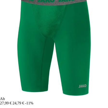
Ab
27,99 €
24,79 €
-11%