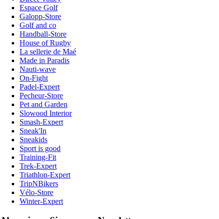
Espace Golf
Galopp-Store
Golf and co
Handball-Store
House of Rugby
La sellerie de Maé
Made in Paradis
Nauti-wave
On-Fight
Padel-Expert
Pecheur-Store
Pet and Garden
Slowood Interior
Smash-Expert
Sneak'In
Sneakids
Sport is good
Training-Fit
Trek-Expert
Triathlon-Expert
TripNBikers
Vélo-Store
Winter-Expert