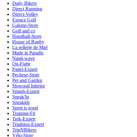
Daily Bikers
Direct Running
Direct-Volley
Espace Golf
Galopp-Store
Golf and co
Handball-Store
House of Rugby
La sellerie de Maé
Made in Paradis
Nauti-wave
On-Fight
Padel-Expert
Pecheur-Store
Pet and Garden
Slowood Interior
Smash-Expert
Sneak'In
Sneakids
Sport is good
Training-Fit
Trek-Expert
Triathlon-Expert
TripNBikers
Vélo-Store