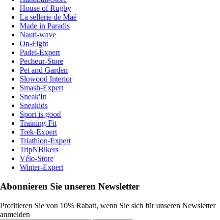
House of Rugby
La sellerie de Maé
Made in Paradis
Nauti-wave
On-Fight
Padel-Expert
Pecheur-Store
Pet and Garden
Slowood Interior
Smash-Expert
Sneak'In
Sneakids
Sport is good
Training-Fit
Trek-Expert
Triathlon-Expert
TripNBikers
Vélo-Store
Winter-Expert
Abonnieren Sie unseren Newsletter
Profitieren Sie von 10% Rabatt, wenn Sie sich für unseren Newsletter
anmelden