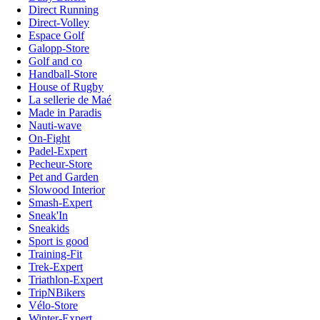
Direct Running
Direct-Volley
Espace Golf
Galopp-Store
Golf and co
Handball-Store
House of Rugby
La sellerie de Maé
Made in Paradis
Nauti-wave
On-Fight
Padel-Expert
Pecheur-Store
Pet and Garden
Slowood Interior
Smash-Expert
Sneak'In
Sneakids
Sport is good
Training-Fit
Trek-Expert
Triathlon-Expert
TripNBikers
Vélo-Store
Winter-Expert