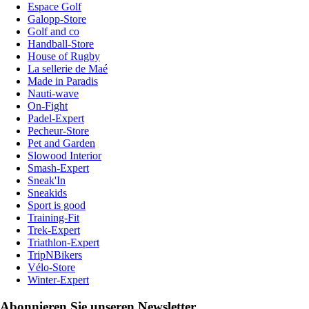
Espace Golf
Galopp-Store
Golf and co
Handball-Store
House of Rugby
La sellerie de Maé
Made in Paradis
Nauti-wave
On-Fight
Padel-Expert
Pecheur-Store
Pet and Garden
Slowood Interior
Smash-Expert
Sneak'In
Sneakids
Sport is good
Training-Fit
Trek-Expert
Triathlon-Expert
TripNBikers
Vélo-Store
Winter-Expert
Abonnieren Sie unseren Newsletter