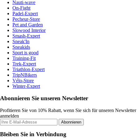
Nauti-wave
On-Fight
Padel-Expert
Pecheur-Store
Pet and Garden
Slowood Interior
Smash-Expert
Sneak'In
Sneakids
Sport is good
Training-Fit
Trek-Expert
Triathlon-Expert
TripNBikers
Vélo-Store
Winter-Expert
Abonnieren Sie unseren Newsletter
Profitieren Sie von 10% Rabatt, wenn Sie sich für unseren Newsletter
anmelden
Abonnieren
Bleiben Sie in Verbindung