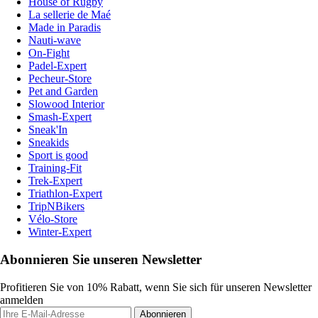
House of Rugby
La sellerie de Maé
Made in Paradis
Nauti-wave
On-Fight
Padel-Expert
Pecheur-Store
Pet and Garden
Slowood Interior
Smash-Expert
Sneak'In
Sneakids
Sport is good
Training-Fit
Trek-Expert
Triathlon-Expert
TripNBikers
Vélo-Store
Winter-Expert
Abonnieren Sie unseren Newsletter
Profitieren Sie von 10% Rabatt, wenn Sie sich für unseren Newsletter
anmelden
Abonnieren