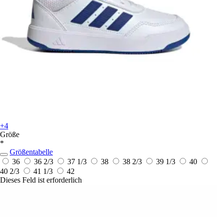
+4
Größe
*
Größentabelle
36
36 2/3
37 1/3
38
38 2/3
39 1/3
40
40 2/3
41 1/3
42
Dieses Feld ist erforderlich