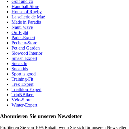
Golf and co
Handball-Store
House of Rugby
La sellerie de Maé
Made in Paradis
Nauti-wave
On-Fight
Padel-Expert
Pecheur-Store
Pet and Garden
Slowood Interior
Smash-Expert
Sneak'In
Sneakids
Sport is good
Training-Fit
Trek-Expert
Triathlon-Expert
TripNBikers
Vélo-Store
Winter-Expert
Abonnieren Sie unseren Newsletter
Profitieren Sie von 10% Rabatt, wenn Sie sich für unseren Newsletter