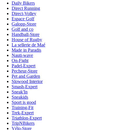
Daily Bikers
Direct Running
Direct-Volley
Espace Golf
Galopp-Store
Golf and co
Handball-Store
House of Rugby
La sellerie de Maé
Made in Paradis
Nauti-wave
On-Fight
Padel-Expert
Pecheur-Store
Pet and Garden
Slowood Interior
Smash-Expert
Sneak'In
Sneakids
Sport is good
Training-Fit
Trek-Expert
Triathlon-Expert
TripNBikers
Vélo-Store