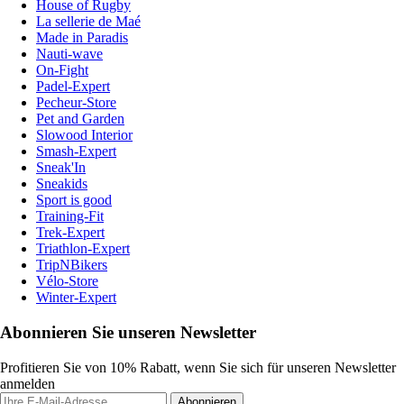
House of Rugby
La sellerie de Maé
Made in Paradis
Nauti-wave
On-Fight
Padel-Expert
Pecheur-Store
Pet and Garden
Slowood Interior
Smash-Expert
Sneak'In
Sneakids
Sport is good
Training-Fit
Trek-Expert
Triathlon-Expert
TripNBikers
Vélo-Store
Winter-Expert
Abonnieren Sie unseren Newsletter
Profitieren Sie von 10% Rabatt, wenn Sie sich für unseren Newsletter
anmelden
Abonnieren