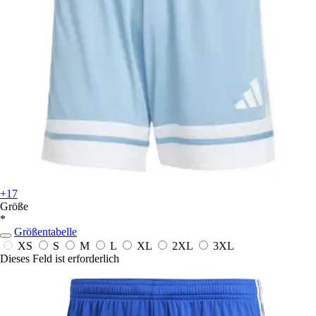
+17
Größe
*
Größentabelle
XS
S
M
L
XL
2XL
3XL
Dieses Feld ist erforderlich