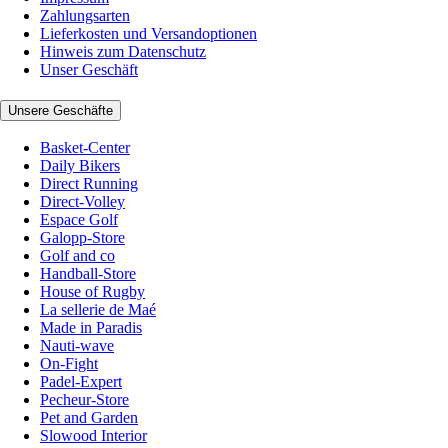
Zahlungsarten
Lieferkosten und Versandoptionen
Hinweis zum Datenschutz
Unser Geschäft
Unsere Geschäfte
Basket-Center
Daily Bikers
Direct Running
Direct-Volley
Espace Golf
Galopp-Store
Golf and co
Handball-Store
House of Rugby
La sellerie de Maé
Made in Paradis
Nauti-wave
On-Fight
Padel-Expert
Pecheur-Store
Pet and Garden
Slowood Interior