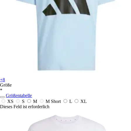
+8
Größe
*
Größentabelle
XS
S
M
M Short
L
XL
Dieses Feld ist erforderlich