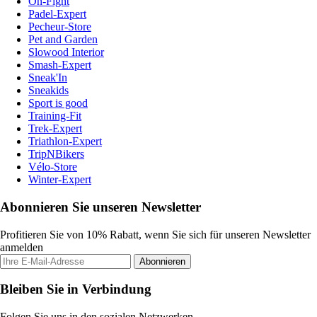
On-Fight
Padel-Expert
Pecheur-Store
Pet and Garden
Slowood Interior
Smash-Expert
Sneak'In
Sneakids
Sport is good
Training-Fit
Trek-Expert
Triathlon-Expert
TripNBikers
Vélo-Store
Winter-Expert
Abonnieren Sie unseren Newsletter
Profitieren Sie von 10% Rabatt, wenn Sie sich für unseren Newsletter
anmelden
Abonnieren
Bleiben Sie in Verbindung
Folgen Sie uns in den sozialen Netzwerken