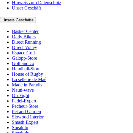
Hinweis zum Datenschutz
Unser Geschäft
Unsere Geschäfte
Basket-Center
Daily Bikers
Direct Running
Direct-Volley
Espace Golf
Galopp-Store
Golf and co
Handball-Store
House of Rugby
La sellerie de Maé
Made in Paradis
Nauti-wave
On-Fight
Padel-Expert
Pecheur-Store
Pet and Garden
Slowood Interior
Smash-Expert
Sneak'In
Sneakids