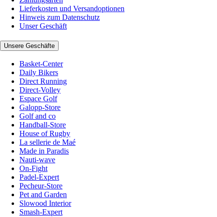
Lieferkosten und Versandoptionen
Hinweis zum Datenschutz
Unser Geschäft
Unsere Geschäfte
Basket-Center
Daily Bikers
Direct Running
Direct-Volley
Espace Golf
Galopp-Store
Golf and co
Handball-Store
House of Rugby
La sellerie de Maé
Made in Paradis
Nauti-wave
On-Fight
Padel-Expert
Pecheur-Store
Pet and Garden
Slowood Interior
Smash-Expert