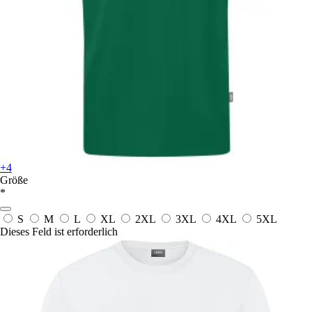
+4
Größe
*
S
M
L
XL
2XL
3XL
4XL
5XL
Dieses Feld ist erforderlich