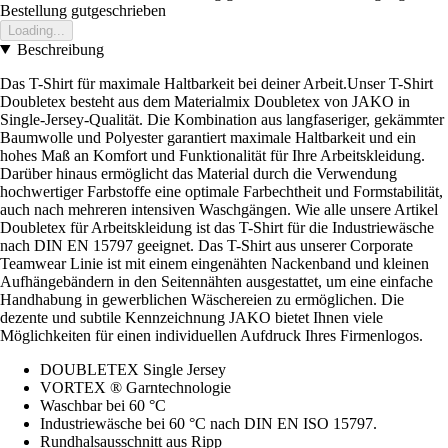
Bestellung gutgeschrieben
Loading...
Beschreibung
Das T-Shirt für maximale Haltbarkeit bei deiner Arbeit.Unser T-Shirt
Doubletex besteht aus dem Materialmix Doubletex von JAKO in
Single-Jersey-Qualität. Die Kombination aus langfaseriger, gekämmter
Baumwolle und Polyester garantiert maximale Haltbarkeit und ein
hohes Maß an Komfort und Funktionalität für Ihre Arbeitskleidung.
Darüber hinaus ermöglicht das Material durch die Verwendung
hochwertiger Farbstoffe eine optimale Farbechtheit und Formstabilität,
auch nach mehreren intensiven Waschgängen. Wie alle unsere Artikel
Doubletex für Arbeitskleidung ist das T-Shirt für die Industriewäsche
nach DIN EN 15797 geeignet. Das T-Shirt aus unserer Corporate
Teamwear Linie ist mit einem eingenähten Nackenband und kleinen
Aufhängebändern in den Seitennähten ausgestattet, um eine einfache
Handhabung in gewerblichen Wäschereien zu ermöglichen. Die
dezente und subtile Kennzeichnung JAKO bietet Ihnen viele
Möglichkeiten für einen individuellen Aufdruck Ihres Firmenlogos.
DOUBLETEX Single Jersey
VORTEX ® Garntechnologie
Waschbar bei 60 °C
Industriewäsche bei 60 °C nach DIN EN ISO 15797.
Rundhalsausschnitt aus Ripp