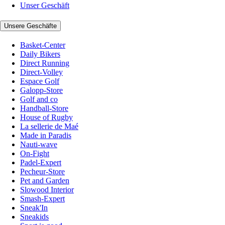
Unser Geschäft
Unsere Geschäfte
Basket-Center
Daily Bikers
Direct Running
Direct-Volley
Espace Golf
Galopp-Store
Golf and co
Handball-Store
House of Rugby
La sellerie de Maé
Made in Paradis
Nauti-wave
On-Fight
Padel-Expert
Pecheur-Store
Pet and Garden
Slowood Interior
Smash-Expert
Sneak'In
Sneakids