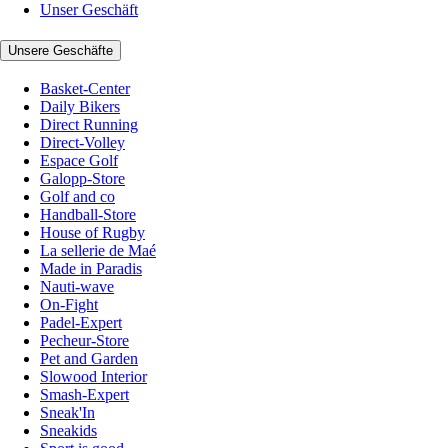
Unser Geschäft
Unsere Geschäfte
Basket-Center
Daily Bikers
Direct Running
Direct-Volley
Espace Golf
Galopp-Store
Golf and co
Handball-Store
House of Rugby
La sellerie de Maé
Made in Paradis
Nauti-wave
On-Fight
Padel-Expert
Pecheur-Store
Pet and Garden
Slowood Interior
Smash-Expert
Sneak'In
Sneakids