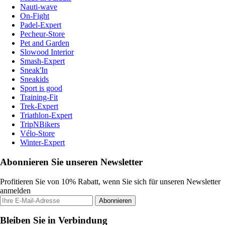
Nauti-wave
On-Fight
Padel-Expert
Pecheur-Store
Pet and Garden
Slowood Interior
Smash-Expert
Sneak'In
Sneakids
Sport is good
Training-Fit
Trek-Expert
Triathlon-Expert
TripNBikers
Vélo-Store
Winter-Expert
Abonnieren Sie unseren Newsletter
Profitieren Sie von 10% Rabatt, wenn Sie sich für unseren Newsletter
anmelden
Abonnieren
Bleiben Sie in Verbindung