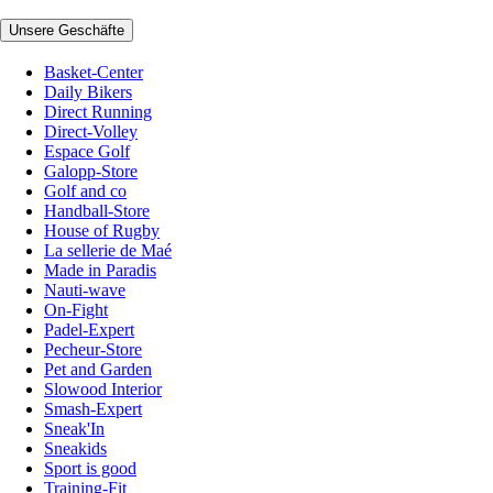
Unsere Geschäfte
Basket-Center
Daily Bikers
Direct Running
Direct-Volley
Espace Golf
Galopp-Store
Golf and co
Handball-Store
House of Rugby
La sellerie de Maé
Made in Paradis
Nauti-wave
On-Fight
Padel-Expert
Pecheur-Store
Pet and Garden
Slowood Interior
Smash-Expert
Sneak'In
Sneakids
Sport is good
Training-Fit