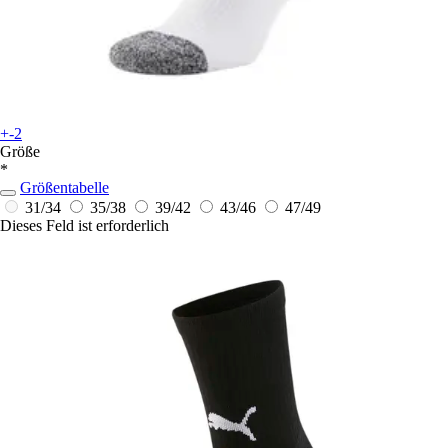
+-2
Größe
*
Größentabelle
31/34
35/38
39/42
43/46
47/49
Dieses Feld ist erforderlich