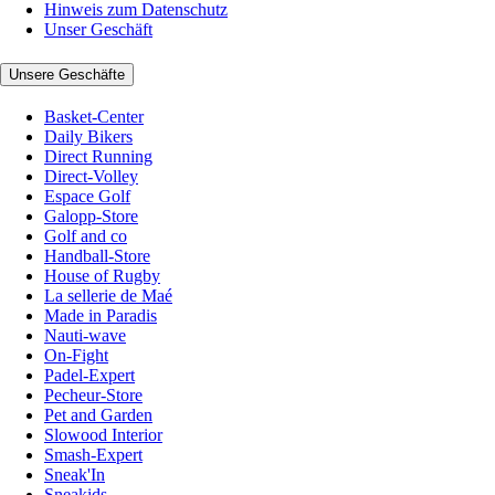
Hinweis zum Datenschutz
Unser Geschäft
Unsere Geschäfte
Basket-Center
Daily Bikers
Direct Running
Direct-Volley
Espace Golf
Galopp-Store
Golf and co
Handball-Store
House of Rugby
La sellerie de Maé
Made in Paradis
Nauti-wave
On-Fight
Padel-Expert
Pecheur-Store
Pet and Garden
Slowood Interior
Smash-Expert
Sneak'In
Sneakids