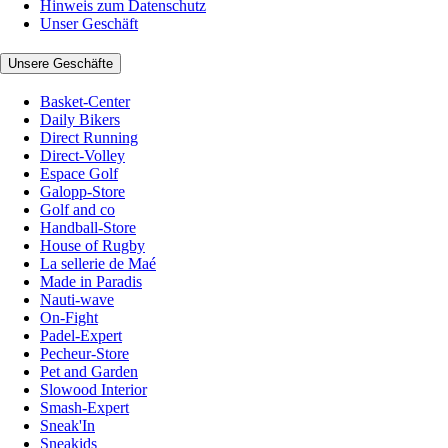
Hinweis zum Datenschutz
Unser Geschäft
Unsere Geschäfte
Basket-Center
Daily Bikers
Direct Running
Direct-Volley
Espace Golf
Galopp-Store
Golf and co
Handball-Store
House of Rugby
La sellerie de Maé
Made in Paradis
Nauti-wave
On-Fight
Padel-Expert
Pecheur-Store
Pet and Garden
Slowood Interior
Smash-Expert
Sneak'In
Sneakids