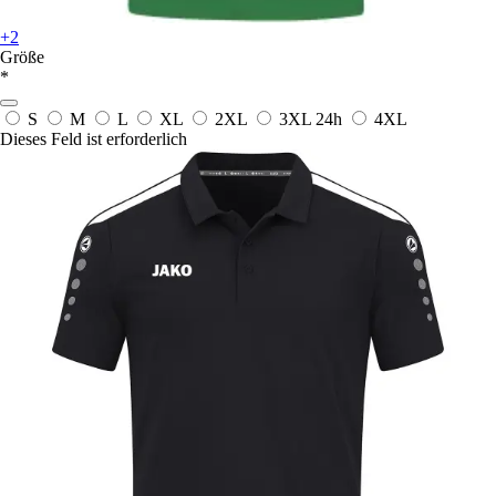
+2
Größe
*
S
M
L
XL
2XL
3XL
24h
4XL
Dieses Feld ist erforderlich