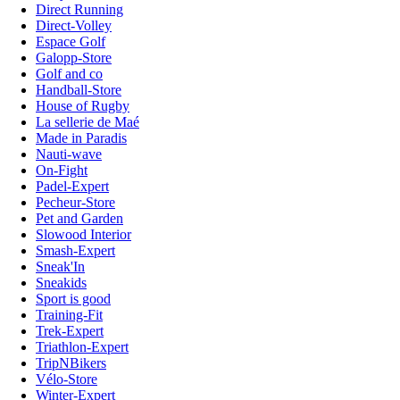
Direct Running
Direct-Volley
Espace Golf
Galopp-Store
Golf and co
Handball-Store
House of Rugby
La sellerie de Maé
Made in Paradis
Nauti-wave
On-Fight
Padel-Expert
Pecheur-Store
Pet and Garden
Slowood Interior
Smash-Expert
Sneak'In
Sneakids
Sport is good
Training-Fit
Trek-Expert
Triathlon-Expert
TripNBikers
Vélo-Store
Winter-Expert