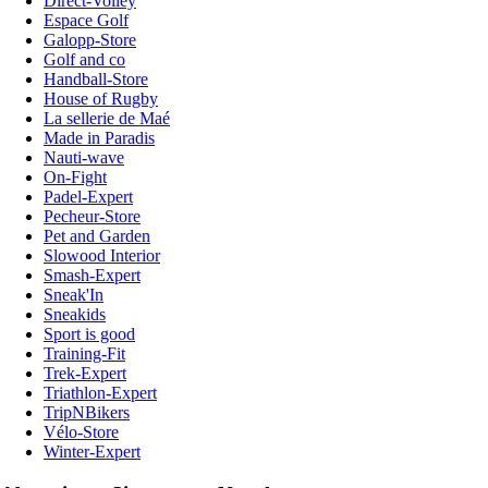
Direct-Volley
Espace Golf
Galopp-Store
Golf and co
Handball-Store
House of Rugby
La sellerie de Maé
Made in Paradis
Nauti-wave
On-Fight
Padel-Expert
Pecheur-Store
Pet and Garden
Slowood Interior
Smash-Expert
Sneak'In
Sneakids
Sport is good
Training-Fit
Trek-Expert
Triathlon-Expert
TripNBikers
Vélo-Store
Winter-Expert