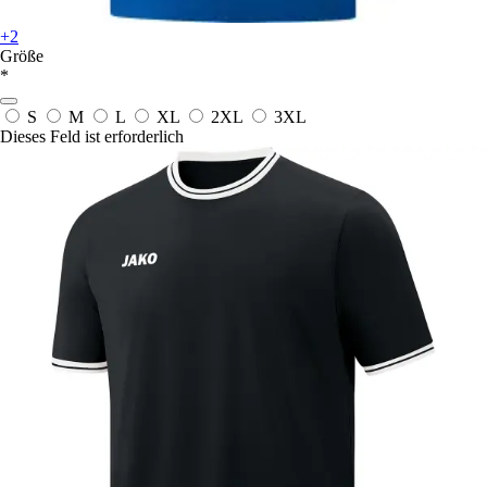
+2
Größe
*
S
M
L
XL
2XL
3XL
Dieses Feld ist erforderlich