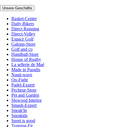
Unsere Geschäfte
Basket-Center
Daily Bikers
Direct Running
Direct-Volley
Espace Golf
Galopp-Store
Golf and co
Handball-Store
House of Rugby
La sellerie de Maé
Made in Paradis
Nauti-wave
On-Fight
Padel-Expert
Pecheur-Store
Pet and Garden
Slowood Interior
Smash-Expert
Sneak'In
Sneakids
Sport is good
Training-Fit