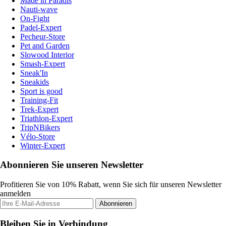
Made in Paradis
Nauti-wave
On-Fight
Padel-Expert
Pecheur-Store
Pet and Garden
Slowood Interior
Smash-Expert
Sneak'In
Sneakids
Sport is good
Training-Fit
Trek-Expert
Triathlon-Expert
TripNBikers
Vélo-Store
Winter-Expert
Abonnieren Sie unseren Newsletter
Profitieren Sie von 10% Rabatt, wenn Sie sich für unseren Newsletter
anmelden
Abonnieren
Bleiben Sie in Verbindung