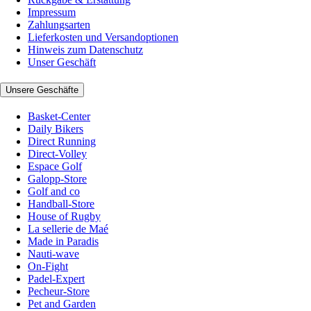
Impressum
Zahlungsarten
Lieferkosten und Versandoptionen
Hinweis zum Datenschutz
Unser Geschäft
Unsere Geschäfte
Basket-Center
Daily Bikers
Direct Running
Direct-Volley
Espace Golf
Galopp-Store
Golf and co
Handball-Store
House of Rugby
La sellerie de Maé
Made in Paradis
Nauti-wave
On-Fight
Padel-Expert
Pecheur-Store
Pet and Garden