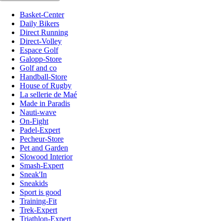
Basket-Center
Daily Bikers
Direct Running
Direct-Volley
Espace Golf
Galopp-Store
Golf and co
Handball-Store
House of Rugby
La sellerie de Maé
Made in Paradis
Nauti-wave
On-Fight
Padel-Expert
Pecheur-Store
Pet and Garden
Slowood Interior
Smash-Expert
Sneak'In
Sneakids
Sport is good
Training-Fit
Trek-Expert
Triathlon-Expert