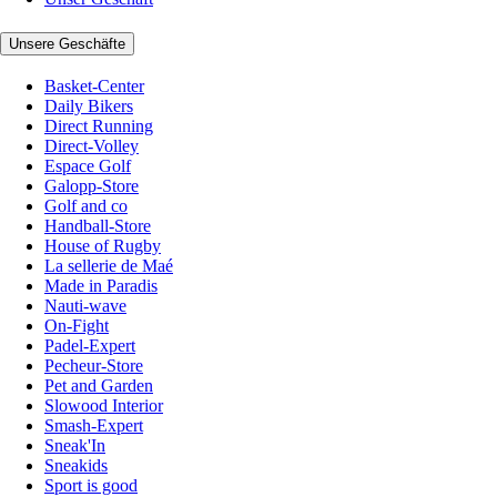
Unsere Geschäfte
Basket-Center
Daily Bikers
Direct Running
Direct-Volley
Espace Golf
Galopp-Store
Golf and co
Handball-Store
House of Rugby
La sellerie de Maé
Made in Paradis
Nauti-wave
On-Fight
Padel-Expert
Pecheur-Store
Pet and Garden
Slowood Interior
Smash-Expert
Sneak'In
Sneakids
Sport is good