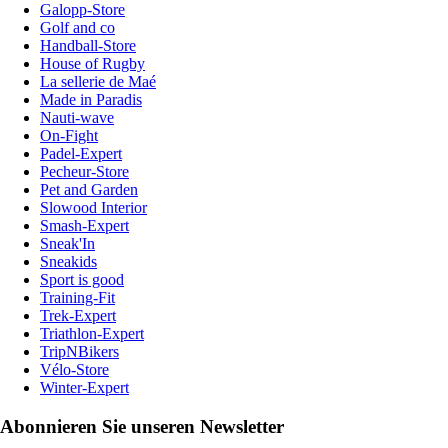
Galopp-Store
Golf and co
Handball-Store
House of Rugby
La sellerie de Maé
Made in Paradis
Nauti-wave
On-Fight
Padel-Expert
Pecheur-Store
Pet and Garden
Slowood Interior
Smash-Expert
Sneak'In
Sneakids
Sport is good
Training-Fit
Trek-Expert
Triathlon-Expert
TripNBikers
Vélo-Store
Winter-Expert
Abonnieren Sie unseren Newsletter