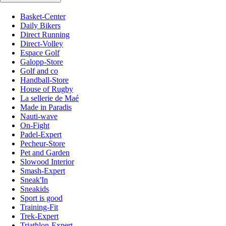
Basket-Center
Daily Bikers
Direct Running
Direct-Volley
Espace Golf
Galopp-Store
Golf and co
Handball-Store
House of Rugby
La sellerie de Maé
Made in Paradis
Nauti-wave
On-Fight
Padel-Expert
Pecheur-Store
Pet and Garden
Slowood Interior
Smash-Expert
Sneak'In
Sneakids
Sport is good
Training-Fit
Trek-Expert
Triathlon-Expert