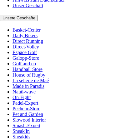
Unser Geschäft
Unsere Geschäfte
Basket-Center
Daily Bikers
Direct Running
Direct-Volley
Espace Golf
Galopp-Store
Golf and co
Handball-Store
House of Rugby
La sellerie de Maé
Made in Paradis
Nauti-wave
On-Fight
Padel-Expert
Pecheur-Store
Pet and Garden
Slowood Interior
Smash-Expert
Sneak'In
Sneakids