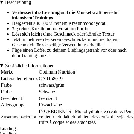
Beschreibung
Verbessert die Leistung
und
die
Muskelkraft
bei
sehr
intensiven
Trainings
Hergestellt aus 100 % reinem Kreatinmonohydrat
3 g reines Kreatinmonohydrat pro Portion
Löst sich leicht
ohne Geschmack oder körnige Textur
Jetzt in mehreren leckeren Geschmäckern und neutralem
Geschmack für vielseitige Verwendung erhältlich
Füge einen Löffel zu deinem Lieblingsgetränk vor oder nach
dem Training hinzu
Zusätzliche Informationen
Marke
Optimum Nutrition
Lieferantenreferenz
ON1158019
Farbe
schwarz/grün
Farbe
Schwarz
Geschlecht
Gemischt
Altersgruppe
Erwachsene
INGRÉDIENTS : Monohydrate de créatine. Peut
Zusammensetzung
contenir : du lait, du gluten, des œufs, du soja, des
fruits à coque et des arachides.
Loading...
Loading...