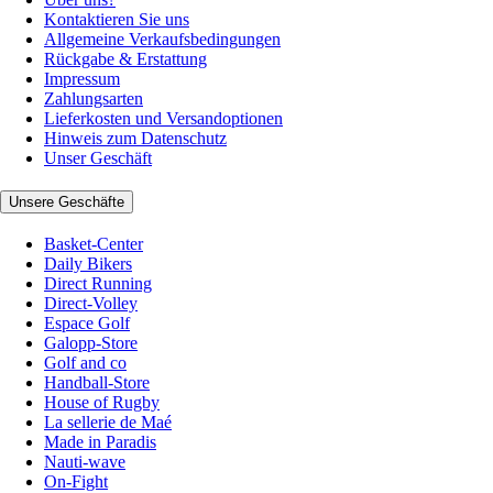
Kontaktieren Sie uns
Allgemeine Verkaufsbedingungen
Rückgabe & Erstattung
Impressum
Zahlungsarten
Lieferkosten und Versandoptionen
Hinweis zum Datenschutz
Unser Geschäft
Unsere Geschäfte
Basket-Center
Daily Bikers
Direct Running
Direct-Volley
Espace Golf
Galopp-Store
Golf and co
Handball-Store
House of Rugby
La sellerie de Maé
Made in Paradis
Nauti-wave
On-Fight