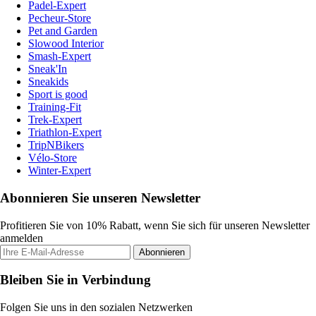
Padel-Expert
Pecheur-Store
Pet and Garden
Slowood Interior
Smash-Expert
Sneak'In
Sneakids
Sport is good
Training-Fit
Trek-Expert
Triathlon-Expert
TripNBikers
Vélo-Store
Winter-Expert
Abonnieren Sie unseren Newsletter
Profitieren Sie von 10% Rabatt, wenn Sie sich für unseren Newsletter
anmelden
Abonnieren
Bleiben Sie in Verbindung
Folgen Sie uns in den sozialen Netzwerken