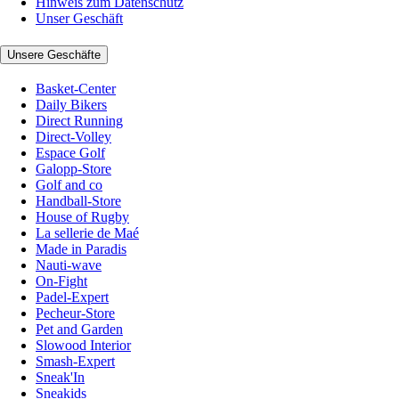
Hinweis zum Datenschutz
Unser Geschäft
Unsere Geschäfte
Basket-Center
Daily Bikers
Direct Running
Direct-Volley
Espace Golf
Galopp-Store
Golf and co
Handball-Store
House of Rugby
La sellerie de Maé
Made in Paradis
Nauti-wave
On-Fight
Padel-Expert
Pecheur-Store
Pet and Garden
Slowood Interior
Smash-Expert
Sneak'In
Sneakids