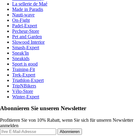
La sellerie de Maé
Made in Paradis
Nauti-wave
On-Fight
Padel-Expert
Pecheur-Store
Pet and Garden
Slowood Interior
Smash-Expert
Sneak'In
Sneakids
Sport is good
Training-Fit
Trek-Expert
Triathlon-Expert
TripNBikers
Vélo-Store
Winter-Expert
Abonnieren Sie unseren Newsletter
Profitieren Sie von 10% Rabatt, wenn Sie sich für unseren Newsletter
anmelden
Abonnieren