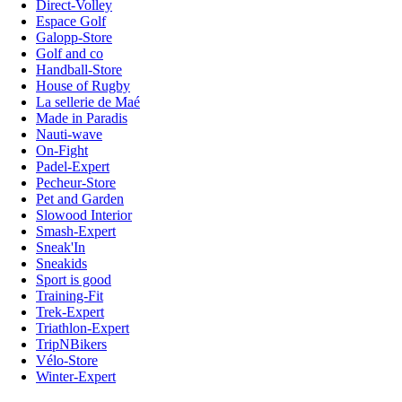
Direct-Volley
Espace Golf
Galopp-Store
Golf and co
Handball-Store
House of Rugby
La sellerie de Maé
Made in Paradis
Nauti-wave
On-Fight
Padel-Expert
Pecheur-Store
Pet and Garden
Slowood Interior
Smash-Expert
Sneak'In
Sneakids
Sport is good
Training-Fit
Trek-Expert
Triathlon-Expert
TripNBikers
Vélo-Store
Winter-Expert