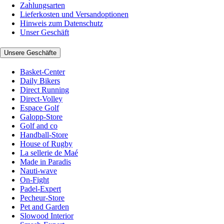
Zahlungsarten
Lieferkosten und Versandoptionen
Hinweis zum Datenschutz
Unser Geschäft
Unsere Geschäfte
Basket-Center
Daily Bikers
Direct Running
Direct-Volley
Espace Golf
Galopp-Store
Golf and co
Handball-Store
House of Rugby
La sellerie de Maé
Made in Paradis
Nauti-wave
On-Fight
Padel-Expert
Pecheur-Store
Pet and Garden
Slowood Interior