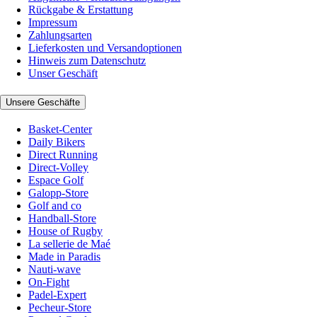
Rückgabe & Erstattung
Impressum
Zahlungsarten
Lieferkosten und Versandoptionen
Hinweis zum Datenschutz
Unser Geschäft
Unsere Geschäfte
Basket-Center
Daily Bikers
Direct Running
Direct-Volley
Espace Golf
Galopp-Store
Golf and co
Handball-Store
House of Rugby
La sellerie de Maé
Made in Paradis
Nauti-wave
On-Fight
Padel-Expert
Pecheur-Store