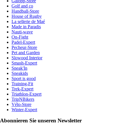
Galopp-Store
Golf and co
Handball-Store
House of Rugby
La sellerie de Maé
Made in Paradis
Nauti-wave
On-Fight
Padel-Expert
Pecheur-Store
Pet and Garden
Slowood Interior
Smash-Expert
Sneak'In
Sneakids
Sport is good
Training-Fit
Trek-Expert
Triathlon-Expert
TripNBikers
Vélo-Store
Winter-Expert
Abonnieren Sie unseren Newsletter