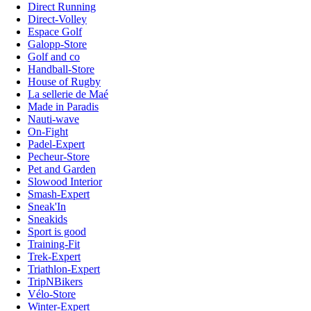
Direct Running
Direct-Volley
Espace Golf
Galopp-Store
Golf and co
Handball-Store
House of Rugby
La sellerie de Maé
Made in Paradis
Nauti-wave
On-Fight
Padel-Expert
Pecheur-Store
Pet and Garden
Slowood Interior
Smash-Expert
Sneak'In
Sneakids
Sport is good
Training-Fit
Trek-Expert
Triathlon-Expert
TripNBikers
Vélo-Store
Winter-Expert