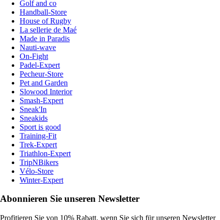
Golf and co
Handball-Store
House of Rugby
La sellerie de Maé
Made in Paradis
Nauti-wave
On-Fight
Padel-Expert
Pecheur-Store
Pet and Garden
Slowood Interior
Smash-Expert
Sneak'In
Sneakids
Sport is good
Training-Fit
Trek-Expert
Triathlon-Expert
TripNBikers
Vélo-Store
Winter-Expert
Abonnieren Sie unseren Newsletter
Profitieren Sie von 10% Rabatt, wenn Sie sich für unseren Newsletter