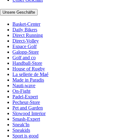
Unsere Geschäfte
Basket-Center
Daily Bikers
Direct Running
Direct-Volley
Espace Golf
Galopp-Store
Golf and co
Handball-Store
House of Rugby
La sellerie de Maé
Made in Paradis
Nauti-wave
On-Fight
Padel-Expert
Pecheur-Store
Pet and Garden
Slowood Interior
Smash-Expert
Sneak'In
Sneakids
Sport is good