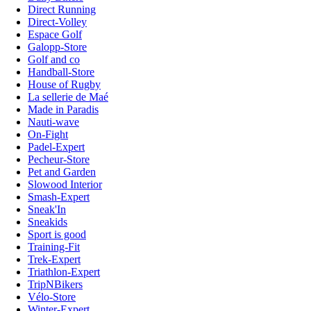
Direct Running
Direct-Volley
Espace Golf
Galopp-Store
Golf and co
Handball-Store
House of Rugby
La sellerie de Maé
Made in Paradis
Nauti-wave
On-Fight
Padel-Expert
Pecheur-Store
Pet and Garden
Slowood Interior
Smash-Expert
Sneak'In
Sneakids
Sport is good
Training-Fit
Trek-Expert
Triathlon-Expert
TripNBikers
Vélo-Store
Winter-Expert