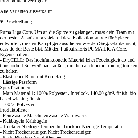
Produkt nicht verfügbar
Alle Varianten ausverkauft
Beschreibung
Puma Liga Core. Um an die Spitze zu gelangen, muss dein Team mit
der besten Ausrüstung spielen. Diese Kollektion wurde für Spieler
entworfen, die den Kampf genauso lieben wie den Sieg. Glaube nicht,
dass du der Beste bist. Mit den Fußballshorts PUMA LIGA Core.
Eigenschaften:
- DryCELL: Das hochfunktionelle Material leitet Feuchtigkeit ab und
transportiert Schweiß nach außen, um dich auch beim Training trocken
zu halten
- Elastischer Bund mit Kordelzug
- Lässige Passform
Spezifikationen:
- Main Material 1: 100% Polyester , Interlock, 140.00 g/m², finish: bio-
based wicking finish
- 100 % Polyester
Produktpflege:
- Feinwäsche Maschinenwäsche Warmwasser
- Kaltbügeln Kaltbügeln
- Trockner Niedrige Temperatur Trockner Niedrige Temperatur
- Nicht Trockenreinigen Nicht Trockenreinigen
- Nicht Bleichen Nicht Bleichen