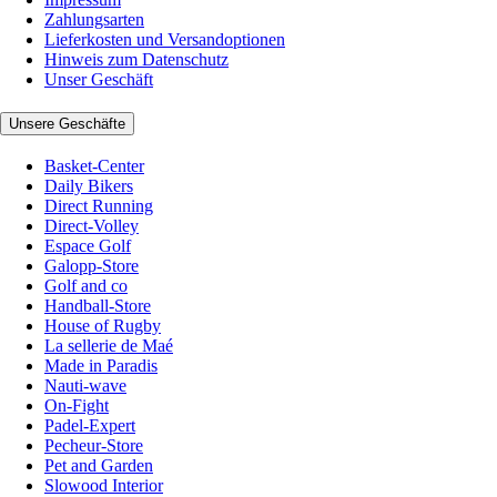
Zahlungsarten
Lieferkosten und Versandoptionen
Hinweis zum Datenschutz
Unser Geschäft
Unsere Geschäfte
Basket-Center
Daily Bikers
Direct Running
Direct-Volley
Espace Golf
Galopp-Store
Golf and co
Handball-Store
House of Rugby
La sellerie de Maé
Made in Paradis
Nauti-wave
On-Fight
Padel-Expert
Pecheur-Store
Pet and Garden
Slowood Interior