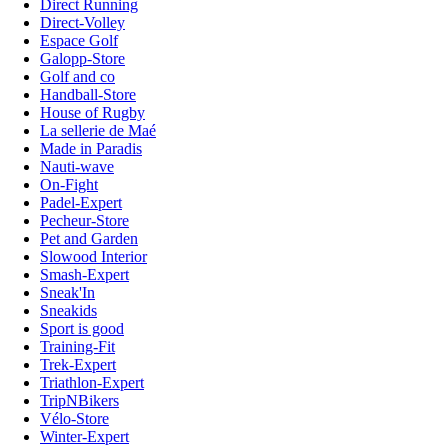
Direct Running
Direct-Volley
Espace Golf
Galopp-Store
Golf and co
Handball-Store
House of Rugby
La sellerie de Maé
Made in Paradis
Nauti-wave
On-Fight
Padel-Expert
Pecheur-Store
Pet and Garden
Slowood Interior
Smash-Expert
Sneak'In
Sneakids
Sport is good
Training-Fit
Trek-Expert
Triathlon-Expert
TripNBikers
Vélo-Store
Winter-Expert